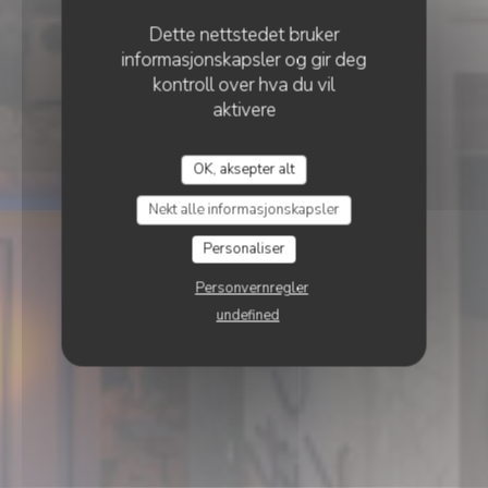
Dette nettstedet bruker
informasjonskapsler og gir deg
kontroll over hva du vil
aktivere
ANNA
OK, aksepter alt
•
PARIS
Nekt alle informasjonskapsler
ANNA
Personaliser
Personvernregler
undefined