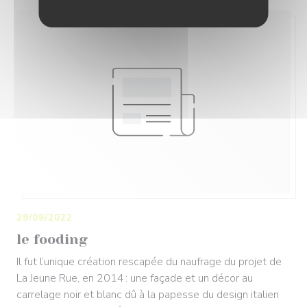
29/09/2022
le fooding
Il fut l’unique création rescapée du naufrage du projet de
La Jeune Rue, en 2014 : une façade et un décor au
carrelage noir et blanc dû à la papesse du design italien