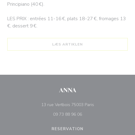
Principiano (40 €).
LES PRIX : entrées 11-16 €, plats 18-27 €, fromages 13
€, dessert 9 €.
((ÅBNER I ET NYT VINDUE
LÆS ARTIKLEN
ANNA
((åbner i et nyt vindue
13 rue Vertbois 75003 Paris
09 73 88 96 06
RESERVATION