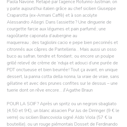
Paola Navone. Retapé par l’agence Rotunno-Justman, on
y parle aujourd’hui italien grâce au chef sicilien Giuseppe
Craparotta (ex-Armani Caffè) et à son acolyte
Alessandro Allegri. Dans l’assiette ? Une dinguerie de
courgette farcie aux légumes et pain parfumé ; une
ragoûtante caponata d’aubergine au
maquereau ; des tagliolini cacio e pepe bien pecorinés et
citronnés aux câpres de Pantelleria… Mais aussi un osso
buco au safran, tendre et fondant ; ou encore un poulpe
grillé relevé de crème de ‘nduja et adouci d’une purée de
PDT onctueuse et bien beurrée ! Tout ça avant, en unique
dessert, la panna cotta della nonna, la vraie de vraie, sans
gélatine et avec des prunes confites sur le dessus – une
tuerie dont on rêve encore… // Agathe Braun
POUR LA SOIF ? Après un spritz ou un negroni sbagliato
(4,50 et 9 €), un blanc alsacien Pur Jus de Dirringer (9 € le
verre) ou sicilien Biancoviola signé Aldo Viola (57 € la
bouteille), ou un rouge piémontais Dosset de Ferdinando