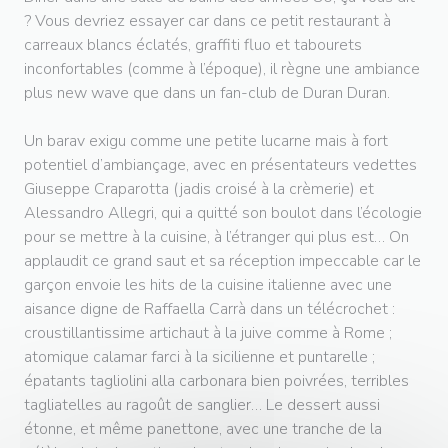
? Vous devriez essayer car dans ce petit restaurant à
carreaux blancs éclatés, graffiti fluo et tabourets
inconfortables (comme à l’époque), il règne une ambiance
plus new wave que dans un fan-club de Duran Duran.
Un barav exigu comme une petite lucarne mais à fort
potentiel d’ambiançage, avec en présentateurs vedettes
Giuseppe Craparotta (jadis croisé à la crèmerie) et
Alessandro Allegri, qui a quitté son boulot dans l’écologie
pour se mettre à la cuisine, à l’étranger qui plus est… On
applaudit ce grand saut et sa réception impeccable car le
garçon envoie les hits de la cuisine italienne avec une
aisance digne de Raffaella Carrà dans un télécrochet :
croustillantissime artichaut à la juive comme à Rome ;
atomique calamar farci à la sicilienne et puntarelle ;
épatants tagliolini alla carbonara bien poivrées, terribles
tagliatelles au ragoût de sanglier… Le dessert aussi
étonne, et même panettone, avec une tranche de la