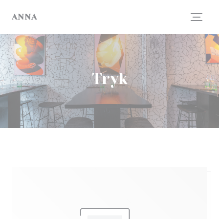
CCookie-styringspanel
ANNA
Tryk