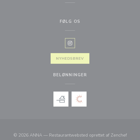
FØLG OS
Instagram ((åbner i et nyt vindue)
NYHEDSBREV
BELØNNINGER
((åbner
© 2026 ANNA — Restaurantwebsted oprettet af
Zenchef