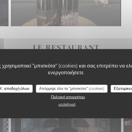
LE RESTAURANT
 χρησιμοποιεί "μπισκότα" (cookies) και σας επιτρέπει να ελέ
ενεργοποιήσετε
ANNA
K, αποδοχή όλων
Απόρριψε όλα τα "μπισκότα" (cookies)
Εξατομίκε
Πολιτική απορρήτου
undefined