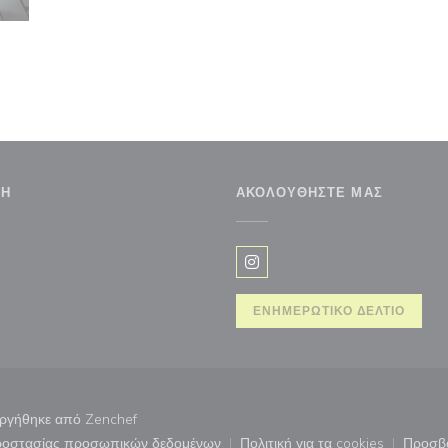
ΣΗ
ΑΚΟΛΟΥΘΉΣΤΕ ΜΑΣ
Instagram ((ανοίγει σε νέο 
ΕΝΗΜΕΡΩΤΙΚΌ ΔΕΛΤΊΟ
((ανοίγει σε νέο παράθυρο))
υργήθηκε από
Zenchef
προστασίας προσωπικών δεδομένων
Πολιτική για τα cookies
Προσβ