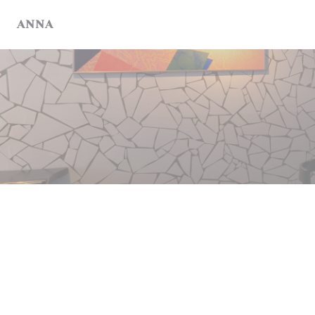
Πίνακας διαχείρισης "Μπισκότων" (Cookies)
ANNA