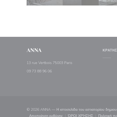
ANNA
ΚΡΆΤΗ
((ανοίγει σε νέο παράθυρο))
13 rue Vertbois 75003 Paris
09 73 88 96 06
© 2026 ANNA — Η ιστοσελίδα του εστιατορίου δημιο
Αποποίηση ευθύνης
ΌΡΟΙ ΧΡΉΣΗΣ
Πολιτική 