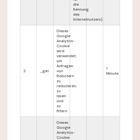
die
Kennung
des
Internetnutzers).
Dieses
Google
Analytics-
Cookie
wird
verwendet,
um
Anfragen
1
2
_gat
von
Minute
Robotern
zu
reduzieren,
zu
lesen
und
zu
filtern.
Dieses
Google
Analytics-
Cookie