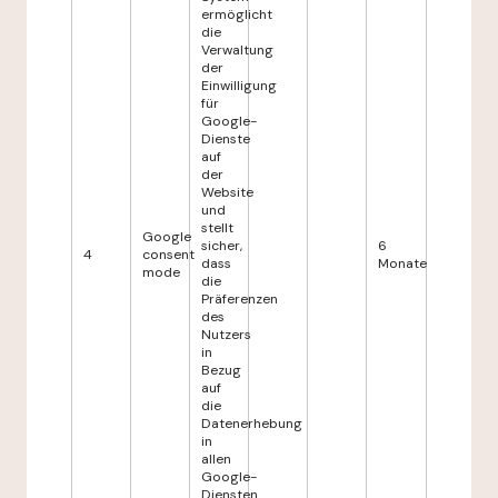
ermöglicht
die
Verwaltung
der
Einwilligung
für
Google-
Dienste
auf
der
Website
und
stellt
Google
sicher,
6
4
consent
dass
Monate
mode
die
Präferenzen
des
Nutzers
in
Bezug
auf
die
Datenerhebung
in
allen
Google-
Diensten