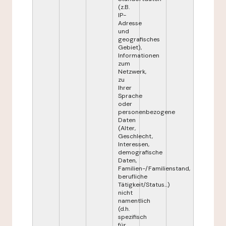
(z.B.
IP-
Adresse
und
geografisches
Gebiet),
Informationen
zum
Netzwerk,
zu
Ihrer
Sprache
oder
personenbezogene
Daten
(Alter,
Geschlecht,
Interessen,
demografische
Daten,
Familien-/Familienstand,
berufliche
Tätigkeit/Status...)
nicht
namentlich
(d.h.
spezifisch
für