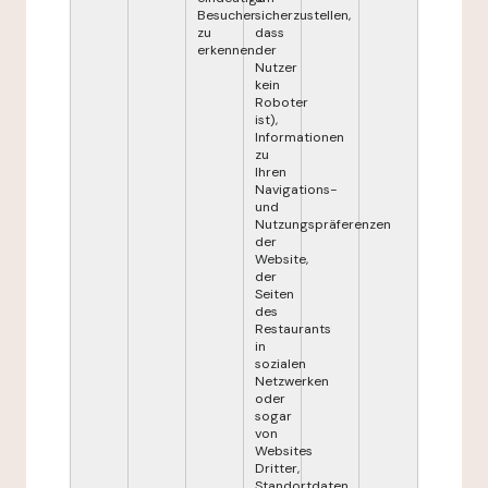
Besucher
sicherzustellen,
zu
dass
erkennen.
der
Nutzer
kein
Roboter
ist),
Informationen
zu
Ihren
Navigations-
und
Nutzungspräferenzen
der
Website,
der
Seiten
des
Restaurants
in
sozialen
Netzwerken
oder
sogar
von
Websites
Dritter,
Standortdaten