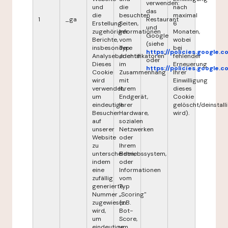
verwenden:
und
die
nach
das
die
besuchten
maximal
1
_ga
Restaurant
Erstellung
Seiten,
6
und
zugehöriger
Informationen
Monaten,
Google
Berichte,
vom
wobei
(siehe
insbesondere
Typ
bei
https://policies.google.
Analyseberichte.
„Identifikatoren"
fehlender
oder
Dieses
im
Erneuerung
https://policies.google.
Cookie
Zusammenhang
Ihrer
wird
mit
Einwilligung
verwendet,
Ihrem
dieses
um
Endgerät,
Cookie
eindeutige
Ihrer
gelöscht/deinstalli
Besucher
Hardware,
wird).
auf
sozialen
unserer
Netzwerken
Website
oder
zu
Ihrem
unterscheiden,
Betriebssystem,
indem
oder
eine
Informationen
zufällig
vom
generierte
Typ
Nummer
„Scoring"
zugewiesen
(z.B.
wird,
Bot-
um
Score,
eindeutige
um