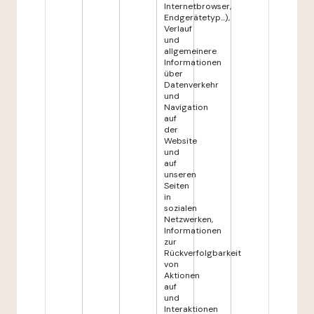
Internetbrowser,
Endgerätetyp...),
Verlauf
und
allgemeinere
Informationen
über
Datenverkehr
und
Navigation
auf
der
Website
und
auf
unseren
Seiten
in
sozialen
Netzwerken,
Informationen
zur
Rückverfolgbarkeit
von
Aktionen
auf
und
Interaktionen