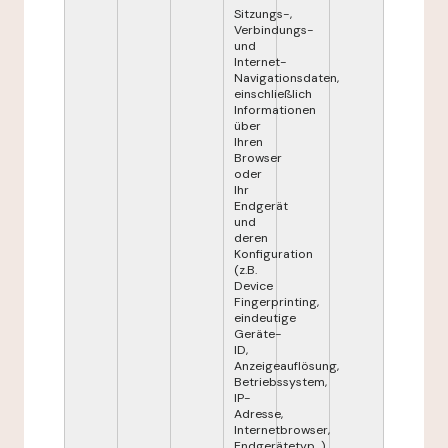
Sitzungs-,
Verbindungs-
und
Internet-
Navigationsdaten,
einschließlich
Informationen
über
Ihren
Browser
oder
Ihr
Endgerät
und
deren
Konfiguration
(z.B.
Device
Fingerprinting,
eindeutige
Geräte-
ID,
Anzeigeauflösung,
Betriebssystem,
IP-
Adresse,
Internetbrowser,
Endgerätetyp...),