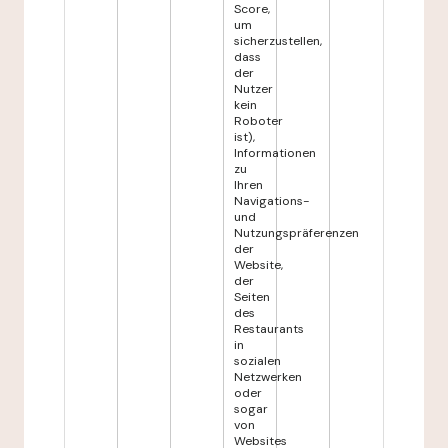
Score,
um
sicherzustellen,
dass
der
Nutzer
kein
Roboter
ist),
Informationen
zu
Ihren
Navigations-
und
Nutzungspräferenzen
der
Website,
der
Seiten
des
Restaurants
in
sozialen
Netzwerken
oder
sogar
von
Websites