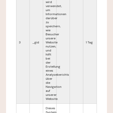
wird
verwendet,
um
Informationen
darüber
zu
speichern,
wie
Besucher
unsere
3
_gid
Website
1 Tag
nutzen,
und
hilft
bei
der
Erstellung
eines
Analyseberichts
über
die
Navigation
auf
unserer
Website.
Dieses
System