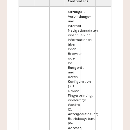
Emittenten)
Sitzungs-,
Verbindungs-
und
Internet-
Navigationsdaten,
einschließlich
Informationen
über
Ihren
Browser
oder
Ihr
Endgerät
und
deren
Konfiguration
(z.B.
Device
Fingerprinting,
eindeutige
Geräte-
ID,
Anzeigeauflösung,
Betriebssystem,
IP-
Adresse,