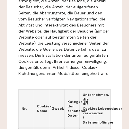
ermöglicht, die Anzahl der Besuche, die Anzahl
der Besucher, die Anzahl der aufgerufenen
Seiten, die Absprungrate, die Dauer und den
vom Besucher verfolgten Navigationspfad, die
Aktivität und Interaktivität des Besuchers mit
der Website, die Häufigkeit der Besuche (auf der
Website oder auf bestimmten Seiten der
Website), die Leistung verschiedener Seiten der
Website, die Quelle des Datenverkehrs usw. zu
messen. Die Installation der unten aufgeführten
Cookies unterliegt Ihrer vorherigen Einwilligung,
die gemäß den in Artikel 4 dieser Cookie-
Richtlinie genannten Modalitäten eingeholt wird.
Unternehmen,
die
Kategorien
die
Cookie-
der
Nr.
Zweck
Cookies
Lebensdauer
Name
erhobenen
verwenden
Daten
/
Datenempfänger