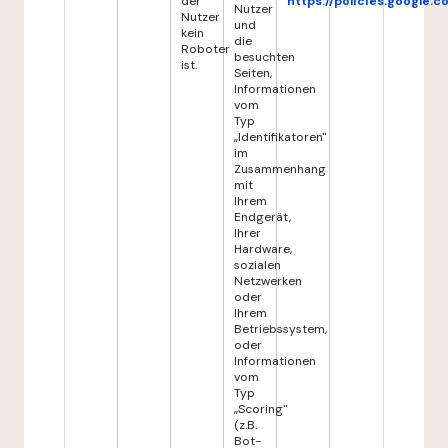
der
https://policies.google.
Nutzer
Nutzer
und
kein
die
Roboter
besuchten
ist.
Seiten,
Informationen
vom
Typ
„Identifikatoren"
im
Zusammenhang
mit
Ihrem
Endgerät,
Ihrer
Hardware,
sozialen
Netzwerken
oder
Ihrem
Betriebssystem,
oder
Informationen
vom
Typ
„Scoring"
(z.B.
Bot-