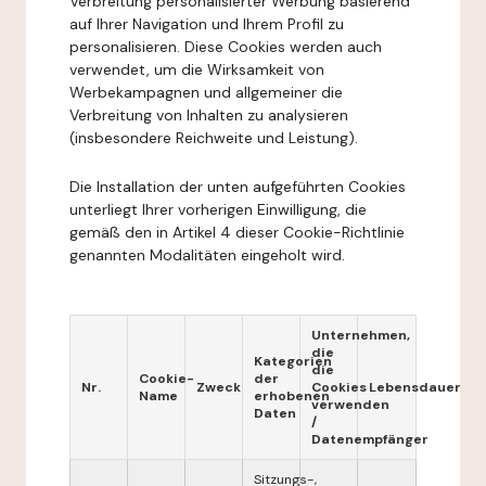
Verbreitung personalisierter Werbung basierend
auf Ihrer Navigation und Ihrem Profil zu
personalisieren. Diese Cookies werden auch
verwendet, um die Wirksamkeit von
Werbekampagnen und allgemeiner die
Verbreitung von Inhalten zu analysieren
(insbesondere Reichweite und Leistung).
Die Installation der unten aufgeführten Cookies
unterliegt Ihrer vorherigen Einwilligung, die
gemäß den in Artikel 4 dieser Cookie-Richtlinie
genannten Modalitäten eingeholt wird.
Unternehmen,
die
Kategorien
die
Cookie-
der
Nr.
Zweck
Cookies
Lebensdauer
Name
erhobenen
verwenden
Daten
/
Datenempfänger
Sitzungs-,